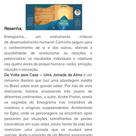
Resenha:
Eneagrama... um instrumento milenar
de
desenvolvimento humano! Caminho seguro
para
o conhecimento de si e dos outros,
abrindo a
possibilidade de revolucionar as relações e
potencializar os resultados individuais e coletivos
nas quatro áreas da psique humana: razão, emoção,
intuição e sensação.
De Volta para Casa – Uma Jornada de Alma
é um
romance literário que traz uma abordagem inédita
no Brasil sobre esse grande saber. Por trás de uma
eletrizante história envolvendo três jovens de
diferentes continentes, o autor, André Pralon, revela
os segredos do Eneagrama nos meandros de
mistérios e enigmas surpreendentes. Ambientado
no Egito, onde os personagens se encontram após
passarem por situações semelhantes de perdas
traumáticas em suas vidas, esses heróis da vida real
vivenciam uma jornada que os mudará para
sempre. Após o episódio de um Mestre assassinado